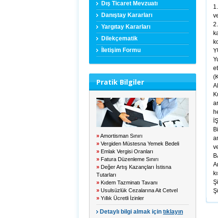
Dış Ticaret Mevzuatı
1
Danıştay Kararları
v
2
Yargıtay Kararları
k
Dilekçematik
k
İletişim Formu
Y
Y
e
(
Pratik Bilgiler
A
K
a
h
İ
B
»
Amortisman Sınırı
a
»
Vergiden Müstesna Yemek Bedeli
v
»
Emlak Vergisi Oranları
B
»
Fatura Düzenleme Sınırı
A
»
Değer Artış Kazançları İstisna
k
Tutarları
Şi
»
Kıdem Tazminatı Tavanı
»
Usulsüzlük Cezalarına Ait Cetvel
Şü
»
Yıllık Ücretli İzinler
Detaylı bilgi almak için
tıklayın