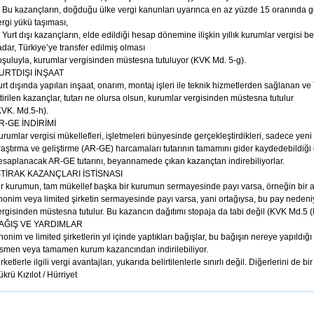
. Bu kazançların, doğduğu ülke vergi kanunları uyarınca en az yüzde 15 oranında ge
ergi yükü taşıması,
. Yurt dışı kazançların, elde edildiği hesap dönemine ilişkin yıllık kurumlar vergisi
adar, Türkiye’ye transfer edilmiş olması
oşuluyla, kurumlar vergisinden müstesna tutuluyor (KVK Md. 5-g).
URTDIŞI İNŞAAT
urt dışında yapılan inşaat, onarım, montaj işleri ile teknik hizmetlerden sağlanan ve
ttirilen kazançlar, tutarı ne olursa olsun, kurumlar vergisinden müstesna tutulur
KVK. Md.5-h).
R-GE İNDİRİMİ
urumlar vergisi mükellefleri, işletmeleri bünyesinde gerçekleştirdikleri, sadece yeni t
raştırma ve geliştirme (AR-GE) harcamaları tutarının tamamını gider kaydedebildiği g
esaplanacak AR-GE tutarını, beyannamede çıkan kazançtan indirebiliyorlar.
ŞTİRAK KAZANÇLARI İSTİSNASI
ir kurumun, tam mükellef başka bir kurumun sermayesinde payı varsa, örneğin bir an
nonim veya limited şirketin sermayesinde payı varsa, yani ortağıysa, bu pay nedeniy
ergisinden müstesna tutulur. Bu kazancın dağıtımı stopaja da tabi değil (KVK Md.5 (
AĞIŞ VE YARDIMLAR
nonim ve limited şirketlerin yıl içinde yaptıkları bağışlar, bu bağışın nereye yapıldı
ısmen veya tamamen kurum kazancından indirilebiliyor.
rketlerle ilgili vergi avantajları, yukarıda belirtilenlerle sınırlı değil. Diğerlerini de
krü Kızılot / Hürriyet