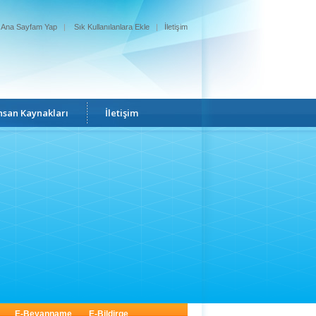
Ana Sayfam Yap
|
Sık Kullanılanlara Ekle
|
İletişim
nsan Kaynakları
İletişim
E-Beyanname
E-Bildirge