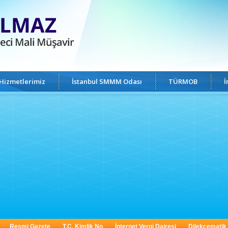
Hizmetlerimiz
İstanbul SMMM Odası
TÜRMOB
İ
Resmi Gazete
T.C. Kimlik No
İnternet Vergi Dairesi
Dilekçematik