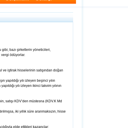
ibi, bazı şirketlerin yöneticileri,
 vergi ödüyorlar.
ul ve iştirak hisselerinin satışından doğan
n yapıldığı yılı izleyen beşinci yılın
apıldığı yılı izleyen ikinci takvim yılının
erinin, satışı KDV’den müstesna (KDV.K Md
ırılmışsa, iki yıllık süre aranmaksızın, hisse
ılığıyla elde ettikleri kazançlar;