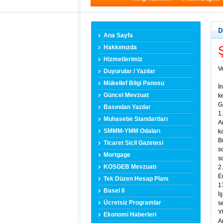
D
Ana Sayfa
Hakkımızda
Ş
Hizmetlerimiz
V
Duyurular / Yazılar
Mükellef Bilgi Panosu
İ
Güncel Mevzuat
k
G
Basından Yazılar
1
Muhasebe Standartları
A
SMMM-YMM Odaları
k
B
Ticaret Sicil Gazetesi
s
Mortgage
s
KOSGEB Mevzuatı
2
E
Tek Düzen Hesap Planı
17
Basel II
İ
Ücretsiz Programlar
s
Y
Ekonomi Haberleri
A