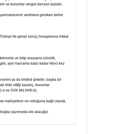
lir ve kurumlar vergisi benzeri toplam
 beyannamesinin verilmesi gereken tarihe
 Türkiye’de genel sonuç hesaplarına intikal
eknoloji ve bilgi arayışına yönelik,
ibi, aynı harcama tutarı kadar ikinci kez
onim ya da limited şirketin, başka bir
le elde ettiği kazanç, kurumlar
I)-a ve GVK Md.94/6-b).
ğı ve mahiyetinin ne olduğuna bağlı olarak,
 bir başka yazımızda ele alacağız.