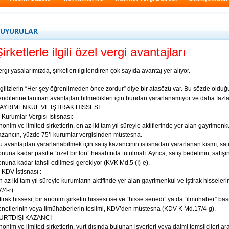
UYURULAR
irketlerle ilgili özel vergi avantajları
ergi yasalarımızda, şirketleri ilgilendiren çok sayıda avantaj yer alıyor.
ngilizlerin “Her şey öğrenilmeden önce zordur” diye bir atasözü var. Bu sözde olduğu g
endilerine tanınan avantajları bilmedikleri için bundan yararlanamıyor ve daha fazla
AYRİMENKUL VE İŞTİRAK HİSSESİ
. Kurumlar Vergisi İstisnası:
nonim ve limited şirketlerin, en az iki tam yıl süreyle aktiflerinde yer alan gayrimenk
azancın, yüzde 75’i kurumlar vergisinden müstesna.
u avantajdan yararlanabilmek için satış kazancının istisnadan yararlanan kısmı, satışı
onuna kadar pasifte “özel bir fon” hesabında tutulmalı. Ayrıca, satış bedelinin, satışın y
onuna kadar tahsil edilmesi gerekiyor (KVK Md.5 (I)-e).
. KDV İstisnası :
n az iki tam yıl süreyle kurumların aktifinde yer alan gayrimenkul ve iştirak hissel
/4-r).
ştirak hissesi, bir anonim şirketin hissesi ise ve “hisse senedi” ya da “ilmühaber” bast
enetlerinin veya ilmühaberlerin teslimi, KDV’den müstesna (KDV K Md.17/4-g).
URTDIŞI KAZANCI
nonim ve limited şirketlerin, yurt dışında bulunan işyerleri veya daimi temsilcileri arac